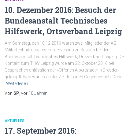
AKTUELLES
10. Dezember 2016: Besuch der
Bundesanstalt Technisches
Hilfswerk, Ortsverband Leipzig
Am Samstag, den 10.12.2016 waren zwei Mitglieder der AG
Militärtechnik unseres Fördervereins zu Besuch bei der
Bundesanstalt Technisches Hilfswerk, Ortsverband Leipzig. Der
Kontakt zum THW Leipzig wurde am 22. Oktober 2016 bei
Gesprächen anlässlich der »Offenen Albertstadt« in Dresden
geknüpft. Nun war es an der Zeit für einen Gegenbesuch. Dabei
Weiterlesen
Von
SP
, vor
10 Jahren
AKTUELLES
17. September 2016: