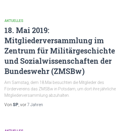
AKTUELLES
18. Mai 2019:
Mitgliederversammlung im
Zentrum für Militärgeschichte
und Sozialwissenschaften der
Bundeswehr (ZMSBw)
Am Samstag, dem 18.Mai besuchten die Mitglieder des
Fördervereins das ZMSBw in Potsdam, um dort ihre jährliche
Mitgliederversammlung abzuhalten.
Von
SP
, vor
7 Jahren