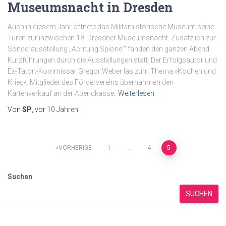
Museumsnacht in Dresden
Auch in diesem Jahr öffnete das Militärhistorische Museum seine
Türen zur inzwischen 18. Dresdner Museumsnacht. Zusätzlich zur
Sonderausstellung „Achtung Spione!“ fanden den ganzen Abend
Kurzführungen durch die Ausstellungen statt. Der Erfolgsautor und
Ex-Tatort-Kommissar Gregor Weber las zum Thema »Kochen und
Krieg«. Mitglieder des Fördervereins übernahmen den
Kartenverkauf an der Abendkasse.
Weiterlesen
Von
SP
, vor
10 Jahren
Seitennummerierung
VORHERIGE
1
…
4
5
der
Suchen
Beiträge
SUCHEN