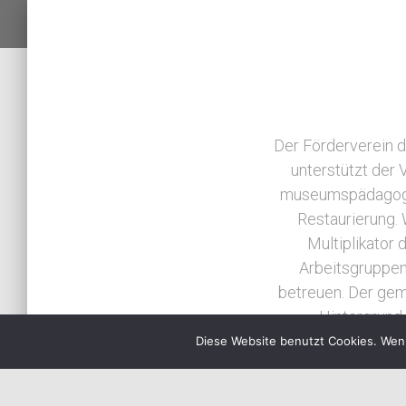
Der Förderverein d
unterstützt der 
museumspädagogis
Restaurierung. 
Multiplikator
Arbeitsgruppen
betreuen. Der gem
Hintergrund
Militärhistorisch
Diese Website benutzt Cookies. Wenn
der bekannteste
befindet sich ei