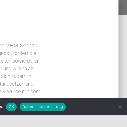
 des MHM. Seit 2001
ebot, fördert die
naten sowie deren
n und wirken als
 sich zudem in
standsetzen und
e.V. wurde mit dem
emuseums zum
as Museum zu einem
s.
OK
Datenschutzerklärung
pa. Mittlerweile
 den Archiven des