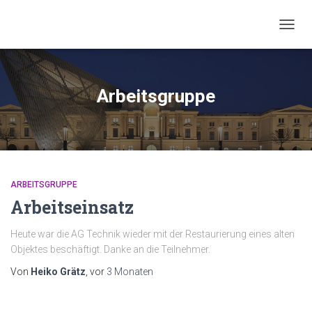
NAVIG
UMSC
Arbeitsgruppe
ARBEITSGRUPPE
Arbeitseinsatz
Heute war die AG Technik wieder mit der Restaurierung eines alten
Objektes beschäftigt. Danke an die Teilnehmer.
Von
Heiko Grätz
, vor
3 Monaten