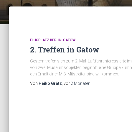
FLUGPLATZ BERLIN-GATOW
2. Treffen in Gatow
Gestern trafen sich zum 2. Mal Luftfahrtinteressierte i
von zwei Museumsobjekten beginnt: eine Gruppe kümm
den Erhalt einer Mi8. Mitstreiter sind willkommen.
Von
Heiko Grätz
, vor
2 Monaten