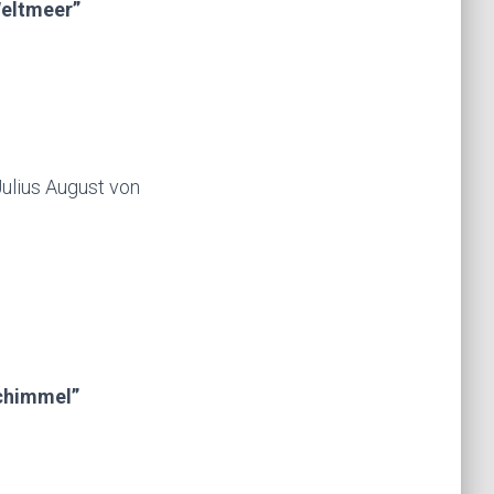
Weltmeer”
ulius August von
chimmel”