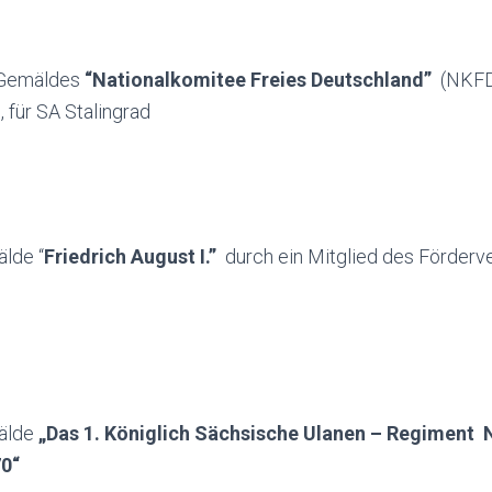
 Gemäldes
“Nationalkomitee Freies Deutschland”
(NKFD
 für SA Stalingrad
lde “
Friedrich August I.”
durch ein Mitglied des Förderv
älde
„Das 1. Königlich Sächsische Ulanen – Regiment N
70“