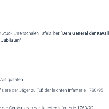
3 Stück Ehrenschalen Tafelsilber
“Dem General der Kavall
 Jubiläum”
Antiquitäten
ffiziere der Jäger zu Fuß der leichten Infanterie 1788/95
50,00 €
re der Carabinieres der leichten Infanterie 1768/92