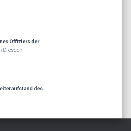
es Offiziers der
m Dresden
beiteraufstand des