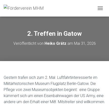
N
A
V
I
G
2. Treffen in Gatow
A
T
Veröffentlicht von
Heiko Grätz
am
Mai 31, 2026
I
O
N
U
M
S
C
H
Gestern trafen sich zum 2. Mal Luftfahrtinteressierte im
A
Militärhistorischen Museum Flugplatz Berlin-Gatow. Die
L
Pflege von zwei Museumsobjekten beginnt: eine Gruppe
T
kümmert sich um einen Eisenbahnwagen der US Army, eine
E
N
andere um den Erhalt einer Mi8. Mitstreiter sind willkommen.