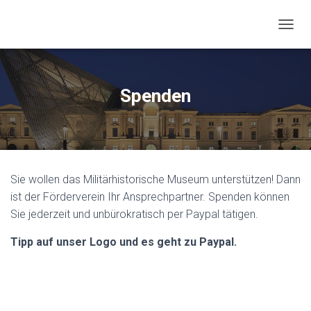
N
A
V
I
G
Spenden
A
T
I
O
N
U
Sie wollen das Militärhistorische Museum unterstützen! Dann
M
S
ist der Förderverein Ihr Ansprechpartner. Spenden können
C
Sie jederzeit und unbürokratisch per Paypal tätigen.
H
A
Tipp auf unser Logo und es geht zu Paypal.
L
T
E
N