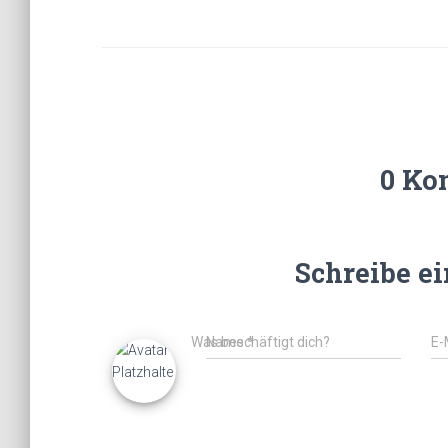
0 Ko
Schreibe e
Was beschäftigt dich?
Name
*
E-