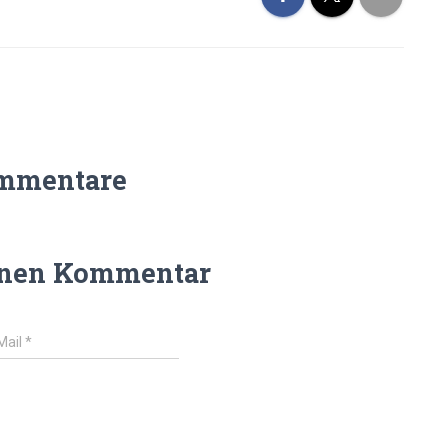
mmentare
inen Kommentar
Mail
*